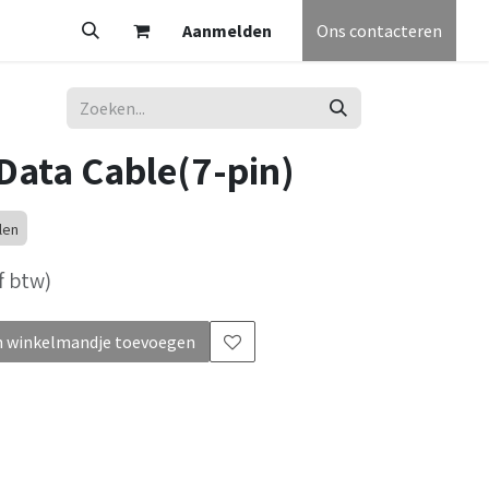
V
Partners
Vacatures
Aanmelden
Helpdesk
Afspraak
Ons contacteren
Algemene voorw
Data Cable(7-pin)
len
f btw)
 winkelmandje toevoegen