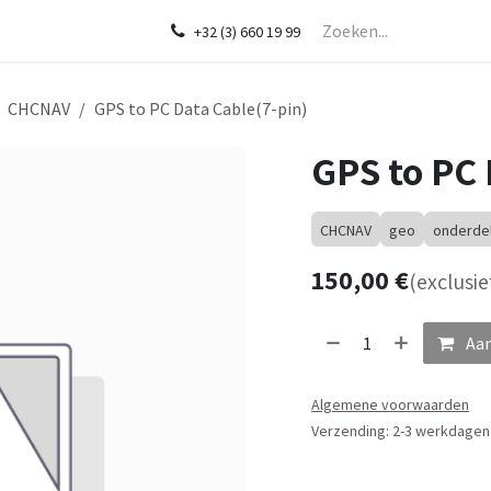
Startpagina
Over ons
Shop
Diensten
In de kijker
CHCNA
+32 (3) 660 19 99
CHCNAV
GPS to PC Data Cable(7-pin)
GPS to PC 
CHCNAV
geo
onderde
150,00
€
(exclusie
Aan
Algemene voorwaarden
Verzending: 2-3 werkdagen