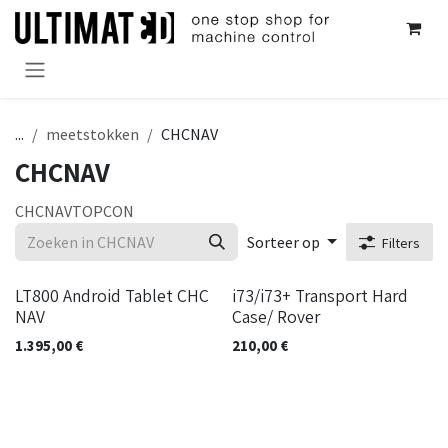
Overslaan naar inhoud
...
meetstokken
CHCNAV
CHCNAV
CHCNAV
TOPCON
Sorteer op
Filters
LT800 Android Tablet CHC
i73/i73+ Transport Hard
NAV
Case/ Rover
1.395,00
€
210,00
€