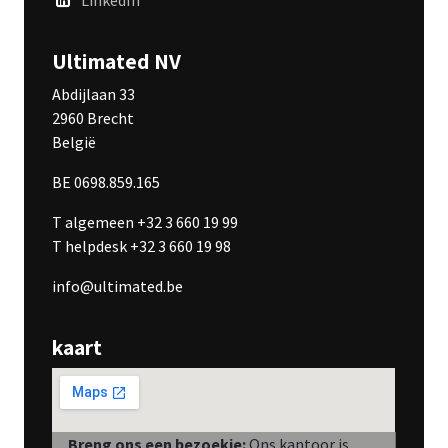
Ultimated NV
Abdijlaan 33
2960 Brecht
België
BE 0698.859.165
T algemeen +32 3 660 19 99
T helpdesk +32 3 660 19 98
info@ultimated.be
kaart
Breng ons een bezoekje:
Ons kantoor is