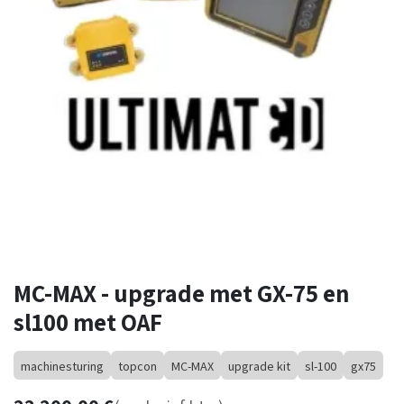
MC-MAX - upgrade met GX-75 en
sl100 met OAF
machinesturing
topcon
MC-MAX
upgrade kit
sl-100
gx75