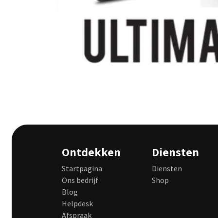
Ontdekken
Diensten
Startpagina
Diensten
Ons bedrijf
Shop
Blog
Helpdesk
Afspraak