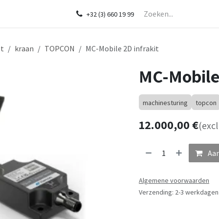
Startpagina
Over ons
Shop
Diensten
In de kijker
CHCNA
+32 (3) 660 19 99
et
kraan
TOPCON
MC-Mobile 2D infrakit
MC-Mobile 
machinesturing
topcon
12.000,00
€
(excl
Aan
Algemene voorwaarden
Verzending: 2-3 werkdagen