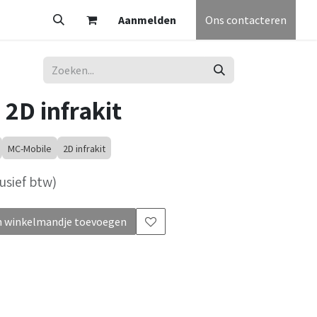
V
Partners
Vacatures
Aanmelden
Helpdesk
Afspraak
Ons contacteren
Algemene voorw
2D infrakit
MC-Mobile
2D infrakit
usief btw)
 winkelmandje toevoegen