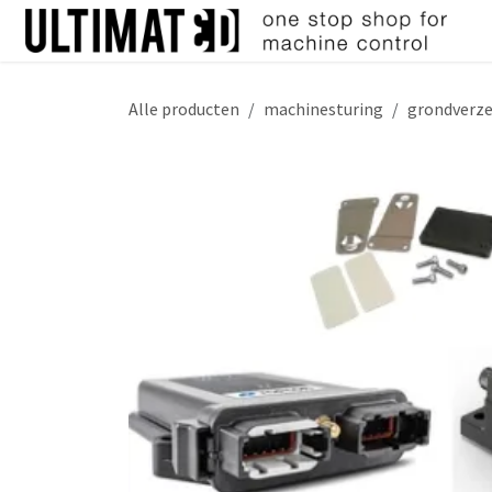
Overslaan naar inhoud
Alle producten
machinesturing
grondverz