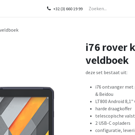
Startpagina
Over ons
Shop
Diensten
In de kijker
CHCNA
+32 (3) 660 19 99
 veldboek
i76 rover 
veldboek
deze set bestaat uit:
i76 ontvanger met 
& Beidou
LT800 Android 8,1"
harde draagkoffer
telescopische vals
2 USB-C opladers
configuratie, lever