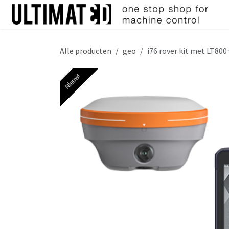
Overslaan naar inhoud
Alle producten
geo
i76 rover kit met LT800
Nieuw!
Nieuw!