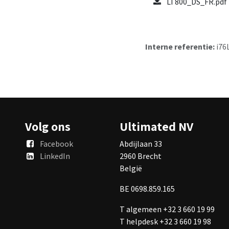
LT800_DS_FR.pdf
Interne referentie:
i76
Volg ons
Ultimated NV
Facebook
Abdijlaan 33
LinkedIn
2960 Brecht
België
BE 0698.859.165
T algemeen +32 3 660 19 99
T helpdesk +32 3 660 19 98