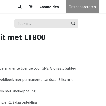
V
Partners
Vacatures
Aanmelden
Helpdesk
Afspraak
Ons contacteren
Algemene voorw
kit met LT800
permanente licentie voor GPS, Glonass, Galileo
 veldboek met permanente Landstar 8 licentie
tok met snelkoppeling
ing en 1/2 dag opleiding