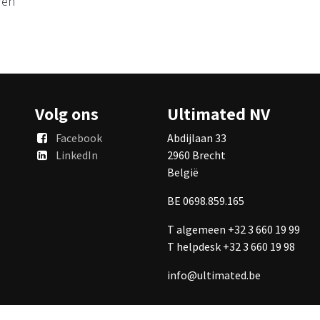
ren
Volg ons
Ultimated NV
Facebook
Abdijlaan 33
LinkedIn
2960 Brecht
België
BE 0698.859.165
T algemeen +32 3 660 19 99
T helpdesk +32 3 660 19 98
info@ultimated.be