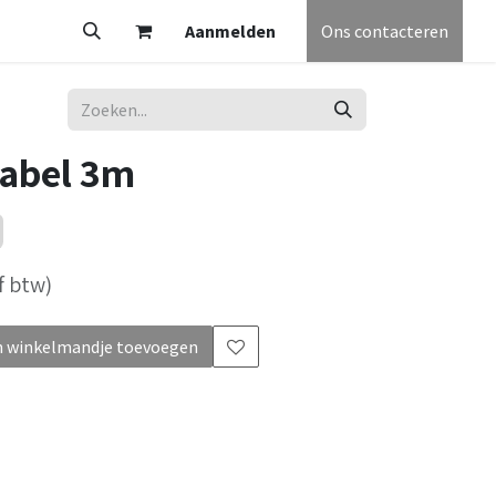
V
Partners
Vacatures
Aanmelden
Helpdesk
Afspraak
Ons contacteren
Algemene voorw
abel 3m
f btw)
 winkelmandje toevoegen