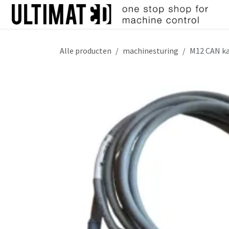
Overslaan naar inhoud
Alle producten
machinesturing
M12 CAN k