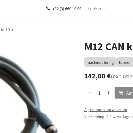
Startpagina
Over ons
Shop
Diensten
In de kijker
CHCNA
+32 (3) 660 19 99
abel 3m
M12 CAN k
machinesturing
topcon
142,00
€
(exclusie
Aan
Algemene voorwaarden
Verzending: 2-3 werkdagen