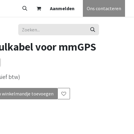
V
Partners
Vacatures
Aanmelden
Helpdesk
Afspraak
Ons contacteren
Algemene voorw
ulkabel voor mmGPS
sief btw)
 winkelmandje toevoegen