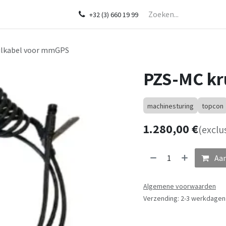
Startpagina
Over ons
Shop
Diensten
In de kijker
CHCNA
+32 (3) 660 19 99
ulkabel voor mmGPS
PZS-MC kr
machinesturing
topcon
1.280,00
€
(exclu
Aan
Algemene voorwaarden
Verzending: 2-3 werkdagen