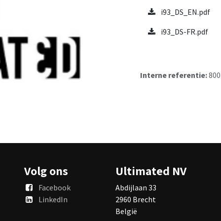
i93_DS_EN.pdf
i93_DS-FR.pdf
Interne referentie:
800
Volg ons
Ultimated NV
Facebook
Abdijlaan 33
LinkedIn
2960 Brecht
België