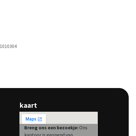
1010304
kaart
Breng ons een bezoekje:
Ons
kantoor is geopend van