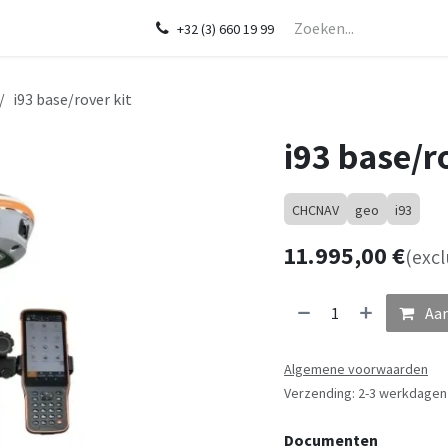
Startpagina
Over ons
Shop
Diensten
In de kijker
CHCNA
+32 (3) 660 19 99
i93 base/rover kit
i93 base/r
CHCNAV
geo
i93
11.995,00
€
(excl
Aan
Algemene voorwaarden
Verzending: 2-3 werkdagen
Documenten