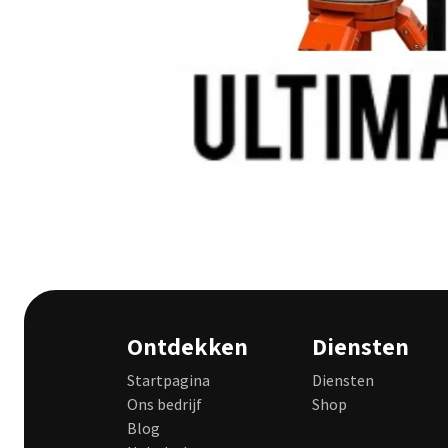
Ontdekken
Diensten
Startpagina
Diensten
Ons bedrijf
Shop
Blog