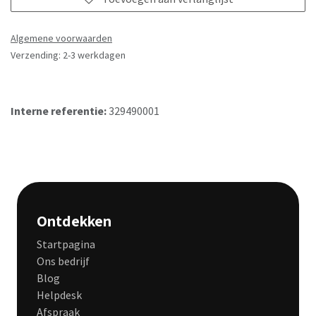
Algemene voorwaarden
Verzending: 2-3 werkdagen
Interne referentie:
329490001
Ontdekken
Startpagina
Ons bedrijf
Blog
Helpdesk
Afspraak