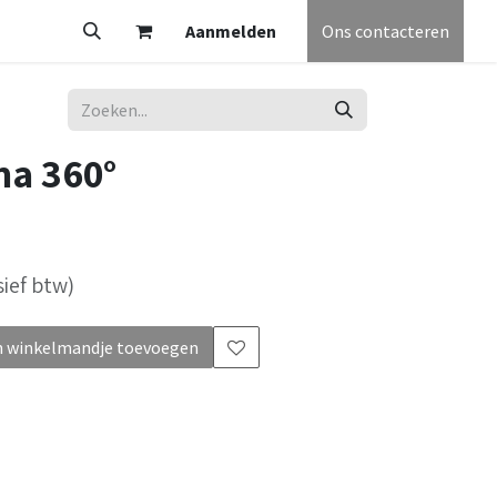
V
Partners
Vacatures
Aanmelden
Helpdesk
Afspraak
Ons contacteren
Algemene voorw
ma 360°
sief btw)
 winkelmandje toevoegen