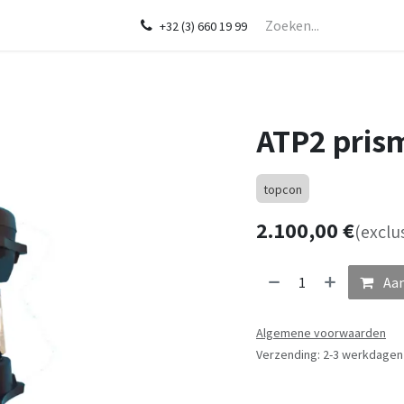
Startpagina
Over ons
Shop
Diensten
In de kijker
CHCNA
+32 (3) 660 19 99
ATP2 pris
topcon
2.100,00
€
(exclu
Aan
Algemene voorwaarden
Verzending: 2-3 werkdagen