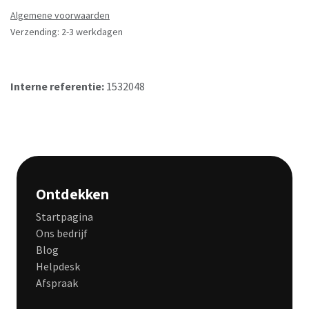
Algemene voorwaarden
Verzending: 2-3 werkdagen
Interne referentie:
1532048
Ontdekken
Startpagina
Ons bedrijf
Blog
Helpdesk
Afspraak