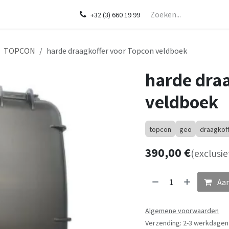
Startpagina
Over ons
Shop
Diensten
In de kijker
CHCNA
+32 (3) 660 19 99
TOPCON
harde draagkoffer voor Topcon veldboek
harde dra
veldboek
topcon
geo
draagkof
390,00
€
(exclusie
Aan
Algemene voorwaarden
Verzending: 2-3 werkdagen