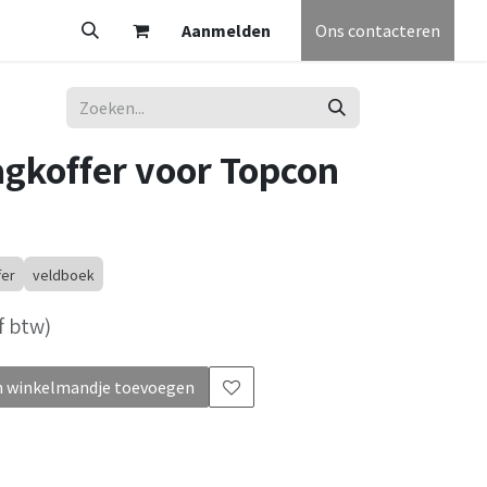
V
Partners
Vacatures
Aanmelden
Helpdesk
Afspraak
Ons contacteren
Algemene voorw
agkoffer voor Topcon
fer
veldboek
f btw)
 winkelmandje toevoegen