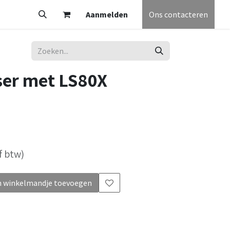
V
Partners
Vacatures
Aanmelden
Helpdesk
Afspraak
Ons contacteren
Algemene voorw
ser met LS80X
f btw)
 winkelmandje toevoegen