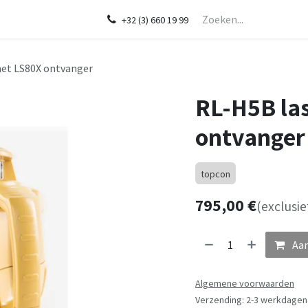
Startpagina
Over ons
Shop
Diensten
In de kijker
CHCNA
+32 (3) 660 19 99
met LS80X ontvanger
RL-H5B la
ontvanger
topcon
795,00
€
(exclusie
Aan
Algemene voorwaarden
Verzending: 2-3 werkdagen