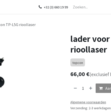
Startpagina
Over ons
Shop
Diensten
In de kijker
CHCNA
+32 (3) 660 19 99
con TP-L5G rioollaser
lader voo
rioollaser
topcon
66,00
€
(exclusief
Aan
Algemene voorwaarden
Verzending: 2-3 werkdagen