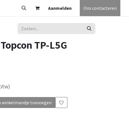
V
Partners
Vacatures
Aanmelden
Helpdesk
Afspraak
Ons contacteren
Algemene voorw
r Topcon TP-L5G
 btw)
 winkelmandje toevoegen