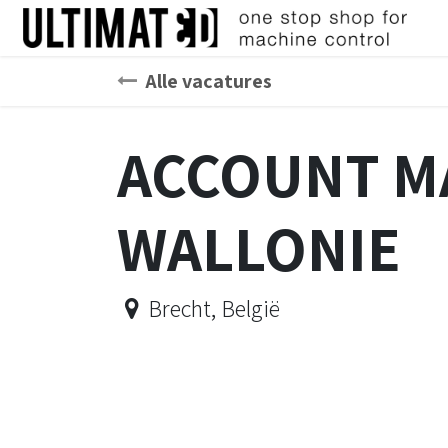
Overslaan naar inhoud
Alle vacatures
ACCOUNT M
WALLONIE
Brecht
,
België